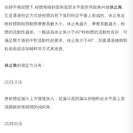
在靜平衡狀態下,粉體堆積斜面與底部水平面所夾銳角叫做
休止角
。
它是通過特定方式使粉體自然下落到特定平臺上形成的。休止角反
映粉體顆粒間動態摩擦系數大小。休止角越大，摩擦系數越大，粉
體的流動性越差。一般認為休止角小于40°時粉體的流動性良好，可
滿足壓片過程中對流動性的要求。休止角大于40°，則要通過修飾顆
粒表面或添加輔料等方式來改善。
休止角
的測定方法有：
(1)注入法
將粉體從漏斗上方慢慢加入，從漏斗底部漏出的物料在水平面上形
成圓錐狀堆積體的傾斜角。
(2)排出法