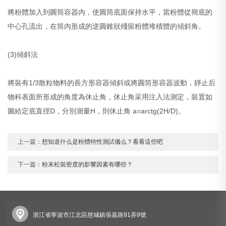
將粉體加入到圓筒容器內，使圓筒底面保持水平，當粉體從簡底的
中心孔流出，在筒內形成的逆圓錐狀殘留粉體堆積體的傾斜角。
(3)傾斜法
將裝有1/3散粒物料的長方形容器傾斜或將圓筒形容器波動，靜止后
物科表面所形成的角度為休止角，休止角采用注入法測定，裝置如
圖給定底直徑D，分別測量H，則休止角 a=arctg(2H/D)。
上一篇：
想知道什么是粉體特性測試儀么？看看這些吧
下一篇：
粉末松裝密度的影響因素有哪些？
浙江省寧波市江北區慈城鎮張嘉路91弄9號