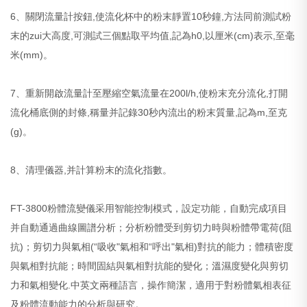
6、關閉流量計按鈕,使流化杯中的粉末靜置10秒鐘,方法同前測試粉
末的zui大高度,可測試三個點取平均值,記為h0,以厘米(cm)表示,至毫
米(mm)。
7、重新開啟流量計至壓縮空氣流量在200l/h,使粉末充分流化,打開
流化桶底側的封條,稱量并記錄30秒內流出的粉末質量,記為m,至克
(g)。
8、清理儀器,并計算粉末的流化指數。
FT-3800粉體流變儀采用智能控制模式，設定功能，自動完成項目
并自動通過曲線圖譜分析；分析粉體受到剪切力時與粉體帶電荷(阻
抗)；剪切力與氣相(“吸收"氣相和“呼出"氣相)對抗的能力；體積密度
與氣相對抗能；時間固結與氣相對抗能的變化；溫濕度變化與剪切
力和氣相變化.中英文兩種語言，操作簡潔，適用于對粉體氣相表征
及粉體流動能力的分析與研究。