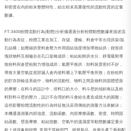
和密度在內的粉末整體特性，給出粉末高重復性的流動性質的定量
數據。
FT-3400粉體流動行為(動態)分析儀通過分析粉體動態數據來描述流
動行為表征，粉體工業在加工、存儲、運輸、料倉中常出現拱架/鼠
孔結構；如壓縮拱受料倉壓力作用固結強度增加導致結拱；鍥形拱
塊狀物料互相嚙合在孔口架橋成拱；粘結粘附拱水分、靜電吸附導
致粉料與倉壁粘附力增強成拱；氣壓平衡拱：卸料裝置密封不好，
導致大量空氣從底部漏入倉內使料層上下氣壓平衡所致；在粉粒料
的貯存與輸送系統中，物料的流動性、物料之間及物料與固體壁面
的摩擦；在料斗的設計中，排料口的大小、料斗壁的傾斜角以及粉
料對料斗壁的壓力，設計不合理的料斗會給生產造成很大的困難；
這些影響粉體流動性的行為特征無法采用傳統的測量方法來解決；
本機通過測量內部強度、流動函數、內部摩擦函數、密度、時間固
結函數、壁面摩擦、粘結指數、空氣中的溫濕度等動態數據定量分
析上述現象和狀態. 常用于質檢部門、研發新品、改善生產工藝和配