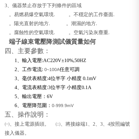
3
、儀器禁止存放于下列條件的區域
。易燃易爆空氣環境. 。不穩定的工作臺面.
。陽光直射的地方. 。潮濕的地方.
。腐蝕性的空氣環境. 。空氣污染灰塵重.
端子線束電壓降測試儀質量如何
四、主要參數：
1
、輸入電壓:AC220V±10%,50HZ
2、工作電流:
任意可調
0~100A
3、毫伏表精度:4位半字 小精度 0.1mV
4
、電流表精度:3位半字 小精度0.1A
5
、輸出電壓：6V
6
、電壓降范圍：
0-999.9mV
五、操作說明：
㈠、接上電源插頭。 ㈡、將接線端1、2、3、4按照編號
接入儀器。