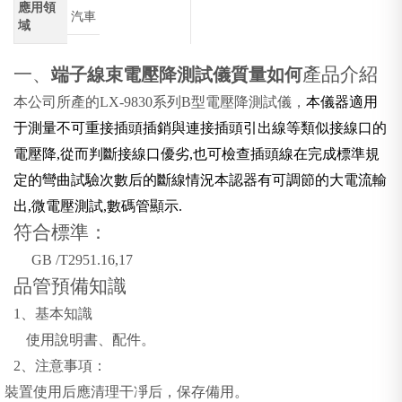
應用領
汽車
域
一、
產品介紹
端子線束電壓降測試儀質量如何
本公司所產的LX-9830系列B型電壓降測試儀，
本儀器適用
于測量不可重接插頭插銷與連接插頭引出線等類似接線口的
電壓降,從而判斷接線口優劣,也可檢查插頭線在完成標準規
定的彎曲試驗次數后的斷線情況本認器有可調節的大電流輸
出,微電壓測試,數碼管顯示.
符合標準：
GB /T2951.16,17
品管預備知識
1
、基本知識
使用說明書、配件。
2
、注意事項：
裝置使用后應清理干凈后，保存備用。