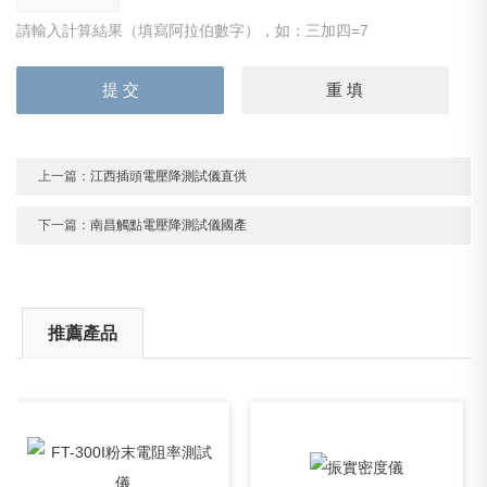
請輸入計算結果（填寫阿拉伯數字），如：三加四=7
上一篇：
江西插頭電壓降測試儀直供
下一篇：
南昌觸點電壓降測試儀國產
推薦產品