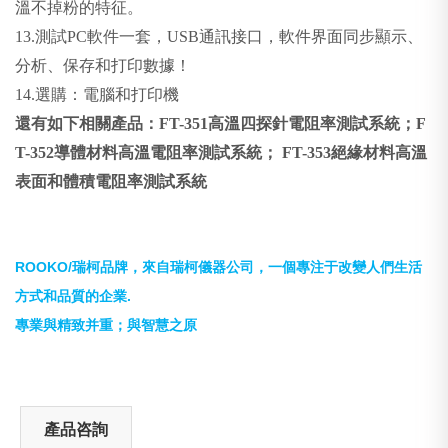
溫不掉粉的特征。
13.
測試PC軟件一套
，USB通訊接口，軟件界面同步顯示、
分析、保存和打印數據！
14.
選購：電腦和打印機
還有如下相關產品：
FT-351
高溫四探針電阻率測試系統
；F
T-352導體材料高溫電阻率測試系統；
FT-353
絕緣材料高溫
表面和體積電阻率測試系統
ROOKO/
瑞柯品牌，來自瑞柯儀器公司，一個專注于改變人們生活
.
方式和品質的企業
專業與精致并重；與智慧之原
產品咨詢