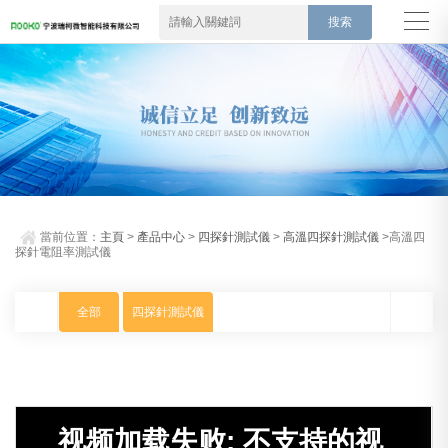
當前位置：
主頁
>
產品中心
>
四探針測試儀
>
高溫四探針測試儀
>高溫四
探針電阻率測試儀
全部
四探針測試儀