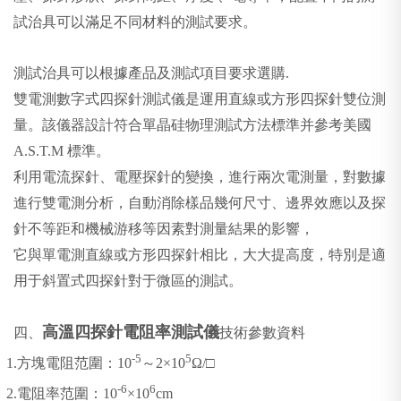
試治具可以滿足不同材料的測試要求。
測試治具可以根據產品及測試項目要求選購.
雙電測數字式四探針測試儀是運用直線或方形四探針雙位測
量。該儀器設計符合單晶硅物理測試方法標準并參考美國
A.S.T.M 標準。
利用電流探針、電壓探針的變換，進行兩次電測量，對數據
進行雙電測分析，自動消除樣品幾何尺寸、邊界效應以及探
針不等距和機械游移等因素對測量結果的影響，
它與單電測直線或方形四探針相比，大大提高度，特別是適
用于斜置式四探針對于微區的測試。
高溫四探針電阻率測試儀
四、
技術參數資料
-5
5
1.
方塊電阻范圍：
10
～2×
10
Ω/□
-6
6
2.
電阻率范圍：
10
×
10
cm