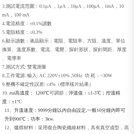
3.
測試電流范圍：0.1μA ，1μA，10μA，100µA，1mA，10
mA，100 mA
4.
電流精度：±0.1%讀數
5.
電阻精度：
≤0.3%
6.
顯示讀數：
液晶顯示：電阻、電阻率、方阻、溫度、單位
換算、溫度系數、電流、電壓、探針形狀、探針間距、厚度
、電導率
7.
測試方式: 雙電測量
8.
工作電源:
輸入: AC 220V±10% ,50Hz 功 耗：<30W
9.
整機不確定性誤差:
≤4%
（標準樣片結果）
10.
zui高溫度： 1200℃
可調節；
沖溫值：≤1-3℃；控溫精
度：±1°C
11
、升溫速度：9999分鐘以內自由設定,一般10分鐘內即可
升到900℃；功率：3kw.
12
、爐膛材料：采用復合陶瓷纖維材料，具有真空成型，高