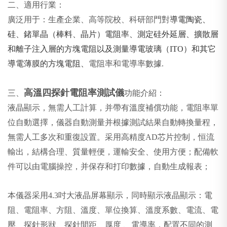
二、適用行業：
廣泛用于：生產企業、高等院校、科研部門對
導電陶瓷、
硅、鍺單晶（棒料、晶片）電阻率、測定硅外延層、擴散層
和離子注入層的方塊電阻以及測量導電玻璃（ITO）和其它
導電薄膜的方塊電阻、
電阻率和電導率數據.
高溫四探針電阻率測試儀
三、
功能介紹：
液晶顯示，無需人工計算，并帶有溫度補償功能，電阻率單
位自動選擇，儀器自動測量并根據測試結果自動轉換量程，
無需人工多次和重復設置。采用高精度AD芯片控制，恒流
輸出，結構合理、質量輕便，運輸安全、使用方便；配備軟
件可以由電腦操控，并保存和打印數據，自動生成報表；
本儀器采用4.3吋大液晶屏幕顯示，同時顯示液晶顯示：電
阻、電阻率、方阻、溫度、單位換算、溫度系數、電流、電
壓、探針形狀、探針間距、厚度 、電導率，配置不同的測