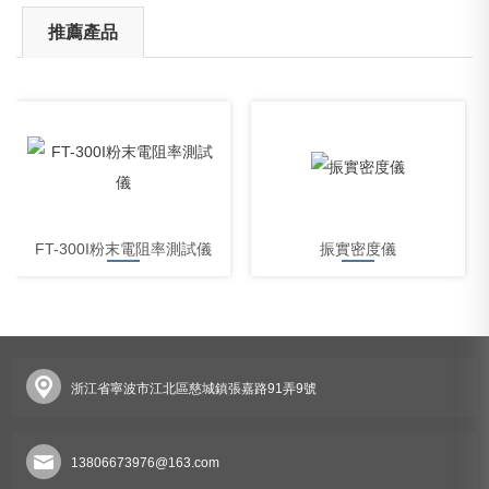
推薦產品
FT-300I粉末電阻率測試儀
振實密度儀
浙江省寧波市江北區慈城鎮張嘉路91弄9號
體積電阻率測試儀
13806673976@163.com