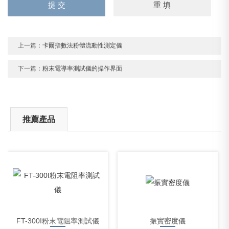
上一篇：
卡爾指數法粉體流動性測定儀
下一篇：
粉末電導率測試儀的操作界面
推薦產品
FT-300I粉末電阻率測試儀
振實密度儀