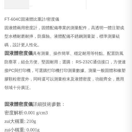
FT-604C
/
固液體比重計
密度儀
固液體兩用密度計，固體配備專業的測量配件，高透明一體注塑成
型水槽耐磨耐摔，防腐蝕。液體配備不銹鋼測量架，標準測量砝
碼，設計更人性化。
固液體密度儀
具有測量、操作簡單、穩定耐用等特點。配置防風
RS-232C
防塵罩，組合方便、堅固耐用；選購：
通信接口，方便連
PC
接
與打印機，可選購打印機打印測量數據。測量一般固體和橡塑
膠顆粒密度外，同時還可以測量粉末及液體密度，功能齊全，應用
領域十分廣泛。
固液體密度儀
詳細技術參數：
密度解析:0.001 g/cm3
zui大稱重: 210g
zui小稱重: 0.001g