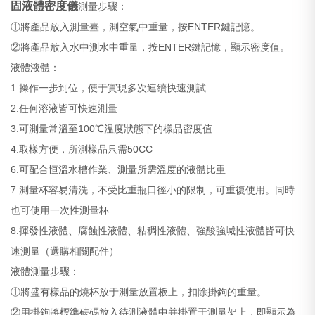
固液體密度儀
測量步驟：
ENTER
①將產品放入測量臺，測空氣中重量，按
鍵記憶。
ENTER
②將產品放入水中測水中重量，按
鍵記憶，顯示密度值。
液體液體：
1.
操作一步到位，便于實現多次連續快速測試
2.
任何溶液皆可快速測量
3.
100
可測量常溫至
℃溫度狀態下的樣品密度值
4.
50CC
取樣方便，所測樣品只需
6.
可配合恒溫水槽作業、測量所需溫度的液體比重
7.
測量杯容易清洗，不受比重瓶口徑小的限制，可重復使用。同時
也可使用一次性測量杯
8.
揮發性液體、腐蝕性液體、粘稠性液體、強酸強堿性液體皆可快
速測量（選購相關配件）
液體測量步驟：
①將盛有樣品的燒杯放于測量放置板上，扣除掛鉤的重量。
②用掛鉤將標準砝碼放入待測液體中并掛置于測量架上，即顯示為