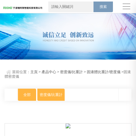
當前位置：
主頁
>
產品中心
>
密度儀/比重計
>
固液體比重計/密度儀
>固液
體密度儀
全部
密度儀/比重計