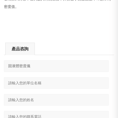
密度值。
產品咨詢