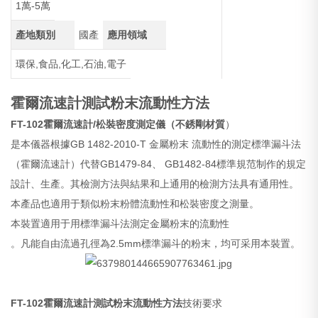
1萬-5萬
產地類別
國產
應用領域
環保,食品,化工,石油,電子
霍爾流速計測試粉末流動性方法
FT-102
霍爾流速計
/松裝密度測定儀（不銹剛材質
）
是本儀器根據GB 1482-2010-T 金屬粉末 流動性的測定標準漏斗法
（霍爾流速計）代替GB1479-84、 GB1482-84標準規范制作的規定
設計、生產。其檢測方法與結果和上通用的檢測方法具有通用性。
本產品也適用于類似粉末粉體流動性和松裝密度之測量。
本裝置適用于用標準漏斗法測定金屬粉末的流動性
。凡能自由流過孔徑為2.5mm標準漏斗的粉末，均可采用本裝置。
FT-102
霍爾流速計測試粉末流動性方法
技術要求