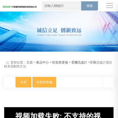
當前位置：
主頁
>
產品中心
>
松裝密度儀
>
霍爾流速計
>霍爾流速計測試
粉末流動性方法
全部
松裝密度儀