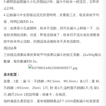
3 瞬間當啟開漏斗小孔并開始計時，漏斗中粉末一經流完，立即停
止計時。
4 記錄漏斗中全部樣品流完所需時間，并重復三次，取其算術平均
值，時間記錄到0.1s。
注：如果當小孔啟開時，粉末不流動，則可在漏斗上輕敲一下，以
使粉末開始流動。但是，即使這樣做了，粉末仍不流出或在測量過
程中粉末停止流動，則應認為這種粉末不具有流動性。
測試結果
三份樣品測量結果的算術平均值乘以漏斗的校正系數，以s/50g報出
數據，報告數據到0.5s。
基本配置：
架臺：1套 ；漏 斗：不銹鋼（Φ2.5mm、Φ5.0mm）各1只；量 杯;
不銹鋼（Φ31mm、25ml）1只; 秒 表1只;溢料盤不銹鋼1只;毛 刷1
只;鋼尺15cm 1把說明書；保修卡；合格證。
瑞柯儀器生產部提示，還有相關聯產品FT-102A震動漏斗松裝密度