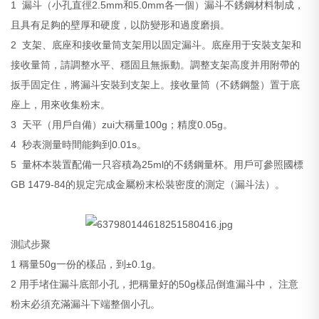
1 漏斗（小孔直徑2.5mm和5.0mm各一個）漏斗不銹鋼材料制成，
且具有足夠的壁厚和硬度，以防變形和過度磨損。
2 支架、底座和接收量筒支架用以固定漏斗。底座用于安裝支架和
接收量筒，請調整水平、穩固且無振動。調整支架高度并用附帶的
扳手固定住，將漏斗安裝到支架上。接收量筒（不銹鋼盤）置于底
座上，用來收集粉末。
3 天平（用戶自備）zui大稱量100g；精度0.05g。
4 秒表測量時間能夠到0.01s。
5 量杯本裝置配備一只容積為25ml的不銹鋼量杯。用戶可參照國標
GB 1479-84的規定完成金屬粉末松裝密度的測定（漏斗法）。
測試步聚
1 稱量50g一份的樣品，到±0.1g。
2 用手堵住漏斗底部小孔，把稱量好的50g樣品倒進漏斗中， 注意
粉末必須充滿漏斗下端整個小孔。