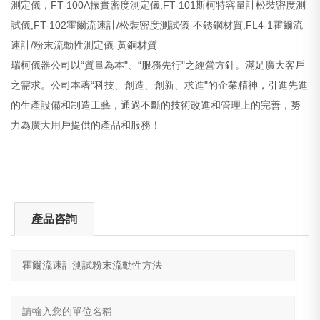
測定儀，FT-100A振實密度測定儀;FT-101斯柯特容量計松裝密度測
試儀,FT-102霍爾流速計/松裝密度測試儀-不銹鋼材質;FL4-1霍爾流
速計/粉末流動性測定儀-黃銅材質
瑞柯儀器公司以“質量為本"、“服務先行"之經營方針。滿足廣大客戶
之需求。公司本著“科技、創造、創新、求進"的企業精神，引進先進
的生產設備和制造工藝，通過不斷的技術改進和管理上的完善，努
力為廣大用戶提供的產品和服務！
產品咨詢