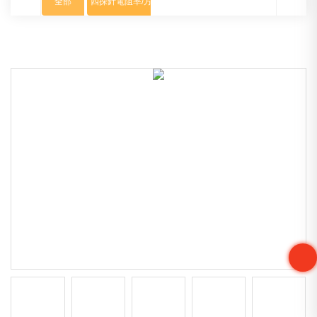
全部
四探針電阻率/方阻測試儀