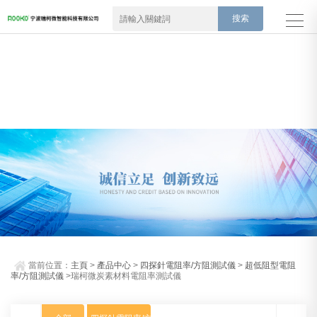
當前位置：
主頁
>
產品中心
>
四探針電阻率/方阻測試儀
>
超低阻型電阻
率/方阻測試儀
>瑞柯微炭素材料電阻率測試儀