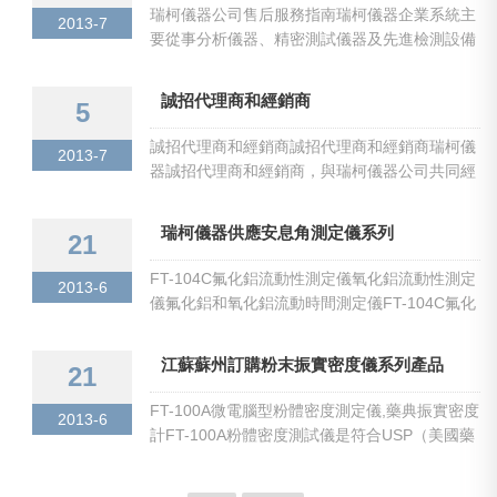
止角是粉粒粘著性的一個間接衡量指標，又稱堆
瑞柯儀器公司售后服務指南瑞柯儀器企業系統主
2013-7
角，是指物料在水平面堆積形成的料堆表面與水
要從事分析儀器、精密測試儀器及先進檢測設備
平面之間的夾角。流動性好的粉體，其休止角一
研發、生產、銷售、售后維修服務為一體化之實
般較小。一般認為粉粒的休止角小于30°時，其
業公司。公司旗下有“RICO瑞柯”商標，產品符合
誠招代理商和經銷商
流動性較好，而在大于40°時粉粒的流動性較
5
GB、CCC、USP、ISO、BP、EP藥典等有關標
差。傾角定義：直線或平面與水平線或水平面
準之要求。產品廣泛用于化工、石油、醫藥、制
誠招代理商和經銷商誠招代理商和經銷商瑞柯儀
所...
2013-7
藥、涂料、電池材料、陶瓷、非金屬粉末材料、
器誠招代理商和經銷商，與瑞柯儀器公司共同經
金屬氧化物粉末、分子材料、冶金、塑膠、建筑
營粉末物理特性分析儀器市場和電壓降測量儀市
材料、土壤、染料、磨料、食品添加劑、催化劑
場：粉末物理特性分析儀器和電壓降測量儀市
瑞柯儀器供應安息角測定儀系列
等相關行業，為生產企業、科研單位和大專院校
21
場：市場狀況：目前國內市場發展還屬于初級階
提供zui為完善的產...
段，產品低端化，技術含量低，制造工藝較差.
FT-104C氟化鋁流動性測定儀氧化鋁流動性測定
2013-6
瑞柯儀器優勢：1.有的研發團隊，產品不斷升級
儀氟化鋁和氧化鋁流動時間測定儀FT-104C氟化
中.專業化的生產工廠，差異化經營路線，提供
鋁（氧化鋁）流動性測定儀標準要求：依據
定制服務.2.與國內同行相比，產品技術含量較
GB6609.36-2009-T氧化鋁化學分析方法和物理
江蘇蘇州訂購粉末振實密度儀系列產品
高，*較高，產品處于中發展階段.3.優勢產品技
21
性能測定方法第36部分：流動時間的測定；FT-
術可以和國外同行相匹配.4.很多大專院校和科研
104C氟化鋁（氧化鋁）流動性測定儀同時滿足
FT-100A微電腦型粉體密度測定儀,藥典振實密度
院所都在...
2013-6
S/T581.17-2010氟化鋁化學分析方法和物理性
計FT-100A粉體密度測試儀是符合USP（美國藥
能測定方法7部分:流動性的測定本標準規定了氟
典）、BP（英國藥典）和EP（歐洲藥典）的規
化鋁流動性的測定方法，即一定質量的氟化鋁通
范要求及GB/T5162-2006/ISO3953:1993（金屬