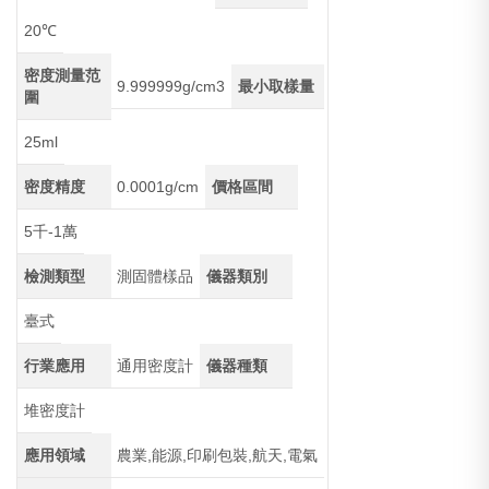
20℃
密度測量范
9.999999g/cm3
最小取樣量
圍
25ml
密度精度
0.0001g/cm
價格區間
5千-1萬
檢測類型
測固體樣品
儀器類別
臺式
行業應用
通用密度計
儀器種類
堆密度計
應用領域
農業,能源,印刷包裝,航天,電氣