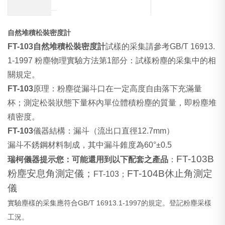
自然堆積松裝密度計
FT-103
自然堆積松裝密度計
試樣的采集請參考
GB/T 16913.
1-1997
粉塵物理實驗方法
第
1
部分：試樣粉塵的采集中的相
關規定。
FT-103
原理：粉塵從漏斗口在一定高度自由落下充滿量
杯；測定松裝狀態下量杯內單位體積粉塵的質量，即粉塵堆
積密度。
FT-103
儀器結構：漏斗
（
流出口直徑
12.7mm
）
漏斗不銹鋼材料制成，其中漏斗錐度為
60
°±
0.5
FT-103B
瑞柯儀器提示您：可能還用到以下配套之產品
：
粉塵安息角測定儀；
FT-104B
休止角測定
FT-103
；
儀
實驗塵樣的采集應符合GB/T 16913.1-1997的規定。登記粉塵采樣
工況。