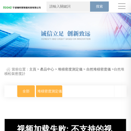
當前位置：
主頁
>
產品中心
>
堆積密度測定儀
>
自然堆積密度儀
>自然堆
積松裝密度計
全部
堆積密度測定儀