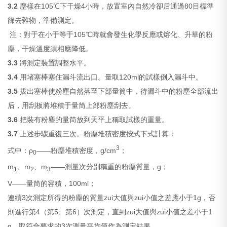
3.2
塵樣在105℃下干燥4小時，放置室內自然冷卻后通過80目標準
篩去雜物，準備測定。
注：對于在小于等于105℃時就會發生化學反應或熔化、升華的粉
塵，干燥溫度須相應降低。
3.3
將測定裝置調整水平。
3.4
用堵塞棒塞住漏斗流出口。量取120ml的試樣倒入漏斗中。
3.5
拔出塞棒使粉塵自然落至下部量筒中，待漏斗中的粉塵全部流出
后，用刮板將堆積于量筒上部粉塵刮去。
3.6
把裝有粉塵的量筒放到天平上稱取試樣的重量。
3.7
上述步驟重復三次。粉塵堆積密度按式下式計算：
3
式中：ρ
——粉塵堆積密度，g/cm
；
0
m
、m
、m
——測量次分別稱重的粉塵質量，g；
1
2
3
V——量筒的容積，100ml；
連續3次測定所得的粉塵的質量zui大值與zui小值之差應小于1g，否
則進行第4（第5、第6）次測定，直到zui大值與zui小值之差小于1
g，取符合要求的3次測量平均值作為測定結果。