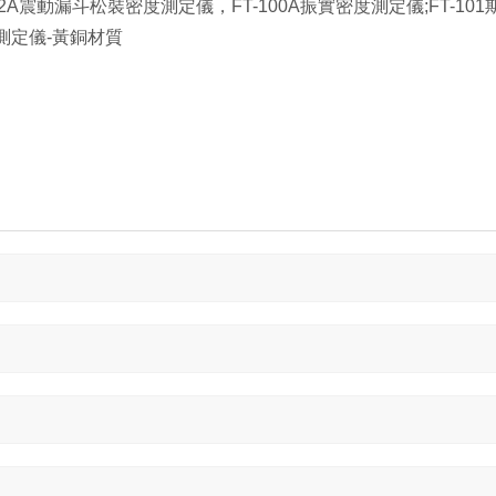
A震動漏斗松裝密度測定儀，FT-100A振實密度測定儀;FT-101
性測定儀-黃銅材質