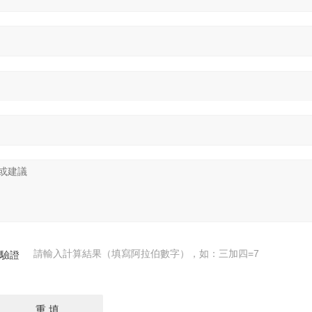
請輸入計算結果（填寫阿拉伯數字），如：三加四=7