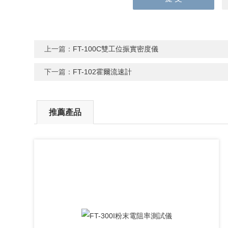
上一篇：
FT-100C雙工位振實密度儀
下一篇：
FT-102霍爾流速計
推薦產品