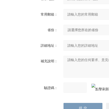
常用郵箱：
省份：
詳細地址：
補充說明：
驗證碼：