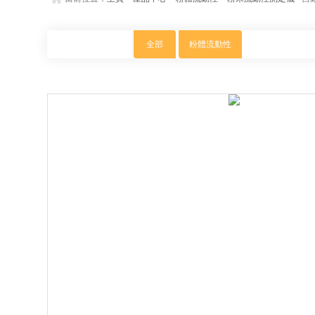
全部
粉體流動性