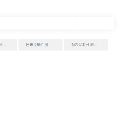
粉體流動性測試儀
粉末流動性測定儀
顆粒流動性測試儀