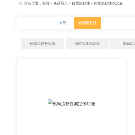
當前位置：
主頁
>
產品展示
>
粉體流動性
>
顆粒流動性測試儀
全部
粉體流動性
粉體流變分析儀
粉體流速測試儀
霍爾流