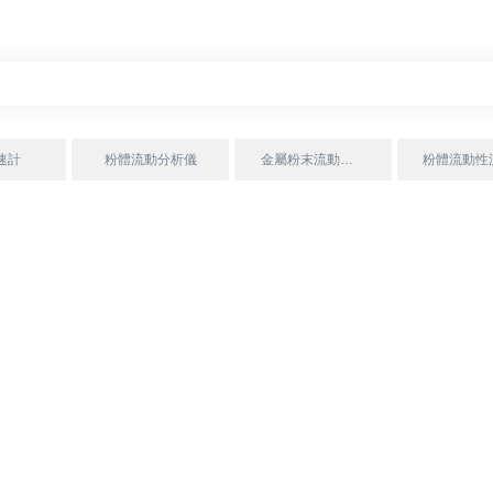
速計
粉體流動分析儀
金屬粉末流動性測試儀