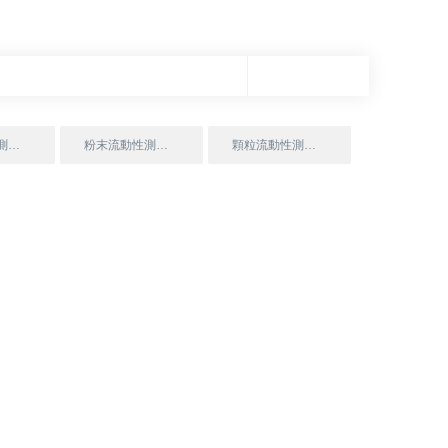
粉體流動性測試儀
粉末流動性測定儀
顆粒流動性測試儀