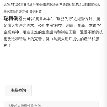
試儀
,FT-102
霍爾流速計
/
松裝密度測試儀
-
不銹鋼材質
;FL4-1
霍爾流速計
/
粉末流動性測定儀
-
黃銅材質
瑞柯儀器
公司以“質量為本”、“服務先行”之經營方針。滿
足廣大客戶之需求。公司本著“科技、創造、創新、求進”的
企業精神，引進先進的生產設備和制造工藝，通過不斷的技
術改進和管理上的完善，努力為廣大用戶提供的產品和服
務！
產品咨詢