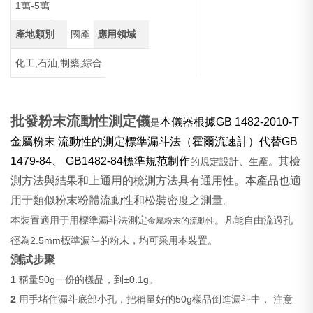
1萬-5萬
產地類別
國產
應用領域
化工,石油,制藥,綜合
批發粉末流動性測定儀
本儀器根據
GB 1482-2010-T
是
金屬粉末 流動性的測定標準漏斗法（霍爾流速計）代替
GB
1479-84
、
GB1482-84
標準規范制作
其檢
的規定設計、生產。
測方法與結果和上通用的檢測方法具有通用性。本產品也適
用于類似粉末粉體流動性和松裝密度之測量。
本裝置適用于用標準漏斗法測定
。凡能自由流過孔
金屬粉末的流動性
徑為2.5mm標準漏斗的粉末，均可采用本裝置。
測試步聚
1
稱量50g一份的樣品，到±0.1g。
2
用手堵住漏斗底部小孔，把稱量好的50g樣品倒進漏斗中， 注意