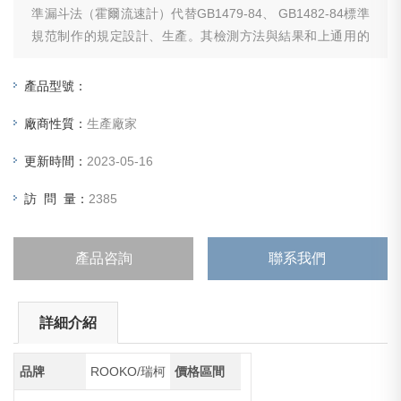
準漏斗法（霍爾流速計）代替GB1479-84、 GB1482-84標準
規范制作的規定設計、生產。其檢測方法與結果和上通用的
檢測方法具有通用性。本產品也適用于類似粉末粉體流動性
和松裝密度之測量。
產品型號：
廠商性質：
生產廠家
更新時間：
2023-05-16
訪 問 量：
2385
產品咨詢
聯系我們
詳細介紹
品牌
ROOKO/瑞柯
價格區間