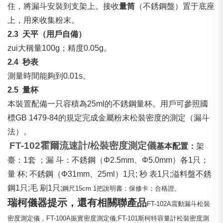
住，將漏斗安裝到支架上。接收
量筒
（不銹鋼盤）置于底座
上，用來收集粉末。
2.3
天平（用戶自備）
zui大稱量100g；精度0.05g。
2.4
秒表
測量時間能夠到0.01s。
2.5
量杯
本裝置配備一只容積為25ml的不銹鋼量杯。用戶可參照國
標GB 1479-84的規定完成金屬粉末松裝密度的測定（漏斗
法）。
FT-102霍爾流速計/
松裝密度
測定儀
基本配置：
架
臺：1套 ；漏 斗：不銹鋼（Φ2.5mm、Φ5.0mm）各1只；
量 杯; 不銹鋼（Φ31mm、25ml）1只; 秒 表1只;溢料盤不銹
鋼1只;毛 刷1只;
鋼尺
15cm
1
把
說明書；保修卡；合格證。
瑞柯儀器
提示，還有相關聯產品
FT-102A
震動漏斗松裝
密度測定儀，
FT-100A
振實密度測定儀
;FT-101
斯柯特容量計松裝密度測