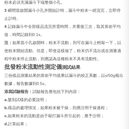
粉末必須充滿漏斗下端整個小孔。
3
瞬間當啟開漏斗小孔并開始計時，漏斗中粉末一經流完，立即停
止計時。
4
記錄漏斗中全部樣品流完所需時間，并重復三次，取其算術平均
值，時間記錄到0.1s。
注：
如果當小孔啟開時，粉末不流動，則可在漏斗上輕敲一下，以
使粉末開始流動。但是，即使這樣做了，粉末仍不流出或在測量過
程中粉末停止流動，則應認為這種粉末不具有流動性。
批發粉末流動性測定儀
測試結果
三份樣品測量結果的算術平均值乘以漏斗的校正系數，以s/50g報出
數據，報告數據到0.5s。
添寫試驗報告：
試驗報告應包括下列內容：
a.
鑒別試樣的必要說明；
b.
樣品的處理情況，如果粉末被干燥，則應注明干燥過程；
c.
如果粉末的流動是由于敲打漏斗所引起的，應予注明；
d.
計算結果；