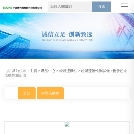
當前位置：
主頁
>
產品中心
>
粉體流動性
>
粉體流動性測試儀
>批發粉末
流動性測定儀
全部
粉體流動性