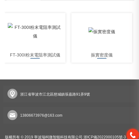
FT-300I粉末電阻率測試儀
振實密度儀
浙江省寧波市江北區慈城鎮張嘉路91弄9號
體積電阻率測試儀
13806673976@163.com
版權所有 © 2019 寧波瑞柯微智能科技有限公司
浙ICP備2022000105號-3
技術