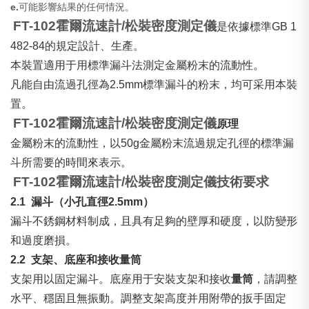
e.
可能影響結果的任何情況。
FT-102霍爾流速計/
松裝密度
測定儀
是依據標準GB 1
482-84的規定設計、生產。
本裝置適用于用標準漏斗法測定金屬粉末的流動性。
凡能自由流過孔徑為2.5mm標準漏斗的粉末，均可采用本裝
置。
FT-102霍爾流速計/
松裝密度
測定儀
原理
金屬粉末的流動性，以50g金屬粉末流過規定孔徑的標準漏
斗所需要的時間來表示。
FT-102霍爾流速計/
松裝密度測定儀
技術要求
2.1
漏斗（小孔直徑2.5mm）
漏斗不銹鋼材料制成，且具有足夠的壁厚和硬度，以防變形
和過度磨損。
2.2
支架、底座和接收量筒
支架用以固定漏斗。底座用于安裝支架和接收
量筒
，請調整
水平、穩固且無振動。調整支架高度并用附帶的扳手固定