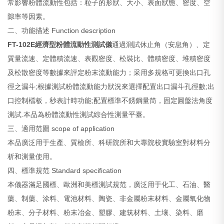
常影響粉體流動性包括：粒子的形狀、大小、表面狀態、密度、空
隙率等因素。
二、功能描述 Function description
FT-102E
經濟型粉體流動性測試儀
通過測試休止角（安息角）、定
質量流速、定體積流速、表觀密度、松裝比、體積密度、堆積密度
及松散密度等數據來評定粉末流動能力；采用多規格可更換出口孔
徑之漏斗;根據測試粉體流動能力狀況來選擇配置出口漏斗孔徑數;出
口控制檔板，秒表計時功能;配置標準不銹鋼量筒，固定圓盤法角度
測試.本品為粉體流動性測試綜合性測量平臺。
三、適用范圍 scope of application
本品廣泛用于生產、質檢所、科研院所和大專院校實驗室對材料分
析和測量使用。
四、標準規范 Standard specification
本儀器滿足國標、歐洲和美標測試規范，廣泛用于化工、石油、醫
藥、制藥、涂料、電池材料、陶瓷、非金屬粉末材料、金屬氧化物
粉末、分子材料、粉末冶金、塑膠、建筑材料、土壤、染料、磨