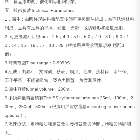
料、食品添加劑、催化劑等相關行業。
五、技術參數Technical Parameters
1．漏斗：由圓柱形裝料筒配置多個可更換漏斗組成，為不銹鋼材料
制成，且具有足夠的壁厚、硬度、光滑、以防變形和過度磨損。
2. 可更換漏斗口徑mm：2.5；4.0；5.0；6.0；7.0；8.0；9.0；1
0；14；15；16；17；18；25（根據用戶需求選購規格,標配3
個）。
3.時間范圍Time range：0-9999S。
4.組成：由漏斗、支撐架、秒表、鋼尺、毛刷、接料筒、水平儀、
工作平臺、不銹鋼量筒、亞克力圓盤、角度測量件。
5.漏斗容積funnel volume：200ml。
6.不銹鋼量筒容積有The SS cylinder volume has 25ml、100ml、2
00ml、250ml、500ml（根據用戶需求選購according to user needs
optional）。
7.流速測試：定體積法和定質量法獲得質量與時間，體積與時間關
系。