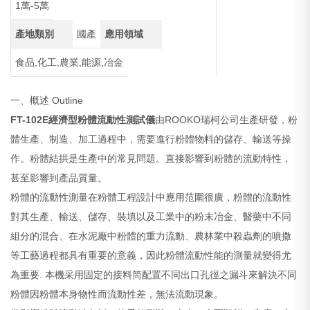
1萬-5萬
產地類別
國產
應用領域
食品,化工,農業,能源,冶金
一、概述 Outline
FT-102E
經濟型粉體流動性測試儀
由ROOKO瑞柯公司生產研發，粉
體生產、制造、加工過程中，需要進行粉體物料的儲存、輸送等操
作。粉體結拱是生產中的常見問題。直接影響到粉體的流動特性，
甚至影響到產品質量。
粉體的流動性測量在粉體工程設計中應用范圍很廣，粉體的流動性
對其生產、輸送、儲存、裝填以及工業中的粉末冶金、醫藥中不同
組分的混合、在水泥廠中粉體的重力流動、農林業中殺蟲劑的噴撒
等工藝過程都具有重要的意義，因此粉體流動性能的測量就變得尤
為重要. 本機采用固定的接料筒配置不同出口孔徑之漏斗來解決不同
粉體因粉體本身物性而流動性差，無法流動現象。